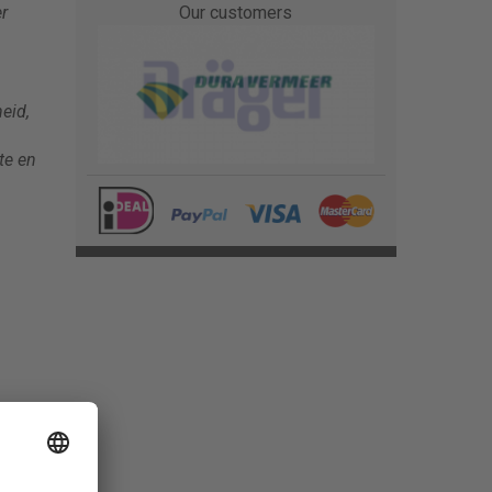
r
Our customers
eid,
te en