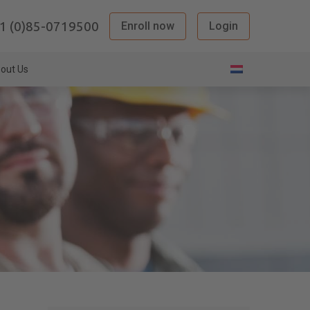
1 (0)85-0719500
Enroll now
Login
out Us