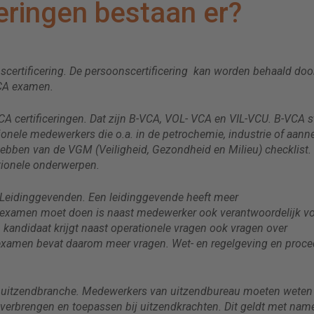
eringen bestaan er?
nscertificering. De persoonscertificering kan worden behaald doo
VCA examen.
 certificeringen. Dat zijn B-VCA, VOL- VCA en VIL-VCU. B-VCA s
onele medewerkers die o.a. in de petrochemie, industrie of aann
ebben van de VGM (Veiligheid, Gezondheid en Milieu) checklist.
tionele onderwerpen.
 Leidinggevenden. Een leidinggevende heeft meer
 examen moet doen is naast medewerker ook verantwoordelijk v
 kandidaat krijgt naast operationele vragen ook vragen over
t examen bevat daarom meer vragen. Wet- en regelgeving en proc
de uitzendbranche. Medewerkers van uitzendbureau moeten weten 
overbrengen en toepassen bij uitzendkrachten. Dit geldt met nam