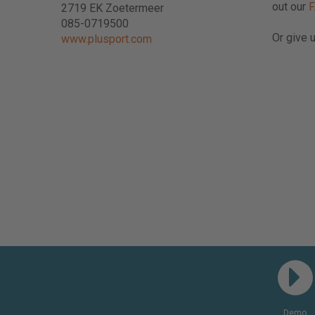
out our
2719 EK Zoetermeer
085-0719500
Or give u
www.plusport.com
Demo