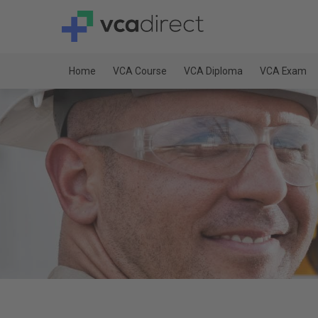
Home
VCA Course
VCA Diploma
VCA Exam