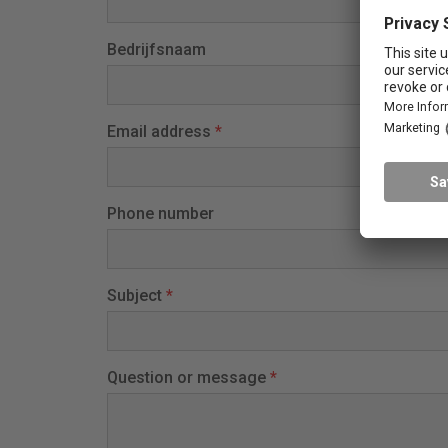
Bedrijfsnaam
Email address
*
Phone number
Subject
*
Question or message
*