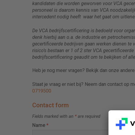
kandidaten die worden geworven voor VCA gecerti
personeel is daarom kennis van VCA noodzakelij
intercedent nodig heeft waar het gaat om uitlene
De VCA bedrijfscertificering is bedoeld voor orga
denk hierbij aan o.a. de industrie en petrochemi
gecertificeerde bedrijven gaan werken dienen te v
risico’s bestaan er 1 of 2 ster VCA gecertificeerd
bedrijfscertificering geaudit om te bekijken of a
Heb je nog meer vragen? Bekijk dan onze ander
Staat je vraag er niet bij? Neem dan contact op 
0719500
Contact form
Fields marked with an
*
are required
Name
*