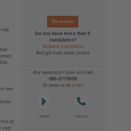
Enrol now
r het
Do you have more than 5
candidates?
Request a quotation
taat
And get even lower prices
emerij
 Een
Any questions? Give us a call
085-0719500
Or send us an
email
oor een
edures
Demo
Call me
hoe zij
e voor