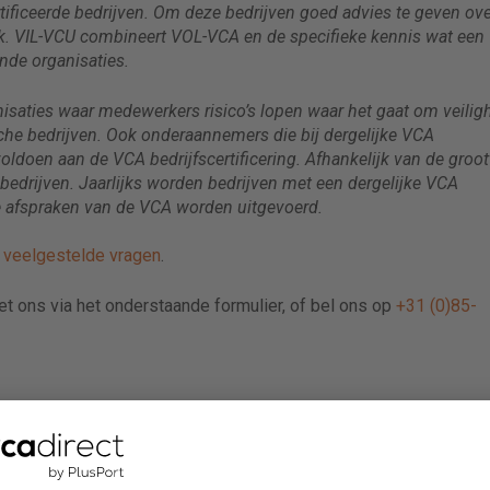
ficeerde bedrijven. Om deze bedrijven goed advies te geven ove
k. VIL-VCU combineert VOL-VCA en de specifieke kennis wat een
nde organisaties.
nisaties waar medewerkers risico’s lopen waar het gaat om veiligh
sche bedrijven. Ook onderaannemers die bij dergelijke VCA
oldoen aan de VCA bedrijfscertificering. Afhankelijk van de groot
e bedrijven. Jaarlijks worden bedrijven met een dergelijke VCA
lle afspraken van de VCA worden uitgevoerd.
e
veelgestelde vragen
.
met ons via het onderstaande formulier, of bel ons op
+31 (0)85-