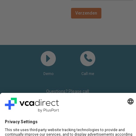
Demo
Call me
Questions? Please call:
+31(0)85 0719 500
or send us an email