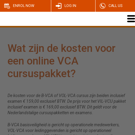
ENROL NOW
LOG IN
CALL US
Wat zijn de kosten voor
een online VCA
cursuspakket?
De kosten voor de B-VCA of VOL-VCA cursus zijn beiden inclusief
examen € 159,00 exclusief BTW. De prijs voor het VIL-VCU pakket
inclusief examen is € 169,00 exclusief BTW. Dit geldt voor de
Nederlandstalige cursuspakketten en examens.
B-VCA basisveiligheid is gericht op operationele medewerkers,
VOL-VCA voor leidinggevenden is gericht op operationeel