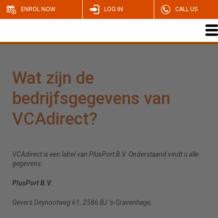
ENROL NOW
LOG IN
CALL US
Wat zijn de
bedrijfsgegevens van
VCAdirect?
VCAdirect is een label van PlusPort B.V. Onderstaand vindt u alle
gegevens:
PlusPort B.V.
Gevers Deynootweg 61, 2586 BJ ’s-Gravenhage,