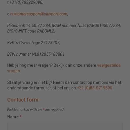
t +31(0)703229090,
e
customersupport@plusport.com
,
Rabobank 14.50.77.284, IBAN nummer NL51RABO0145077284,
BIC/SWIFT code RABONL2,
KvK ‘s-Gravenhage 27173407,
BTW nummer NL812855188B01
Heb je nog meer vragen? Bekijk dan onze andere
veelgestelde
vragen
.
Staat je vraag er niet bij? Neem dan contact op met ons via het
onderstaande formulier, of bel ons op
+31 (0)85-0719500
Contact form
Fields marked with an
*
are required
Name
*