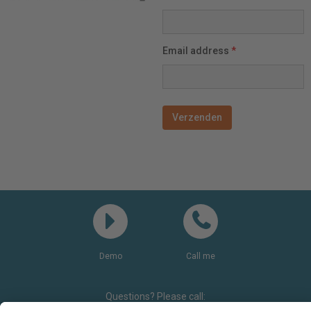
Email address
*
Demo
Call me
Questions? Please call:
+31(0)85 0719 500