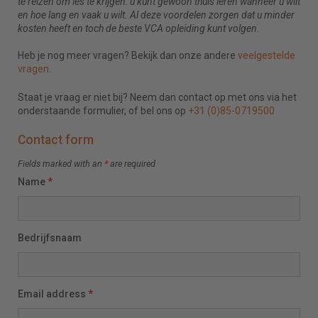
te reizen om les te krijgen: u kunt gewoon thuis leren wanneer u wilt
en hoe lang en vaak u wilt. Al deze voordelen zorgen dat u minder
kosten heeft en toch de beste VCA opleiding kunt volgen.
Heb je nog meer vragen? Bekijk dan onze andere
veelgestelde
vragen
.
Staat je vraag er niet bij? Neem dan contact op met ons via het
onderstaande formulier, of bel ons op
+31 (0)85-0719500
Contact form
Fields marked with an
*
are required
Name
*
Bedrijfsnaam
Email address
*