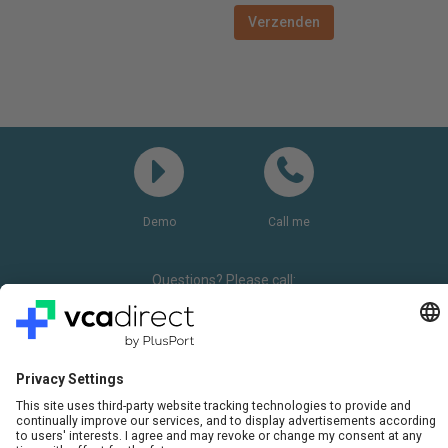
Demo
Call me
Questions? Please call:
+31(0)85 0719 500
or send us an email
LinkedIn