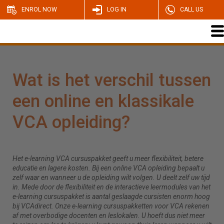
ENROL NOW
LOG IN
CALL US
Wat is het verschil tussen
een online en klassikale
VCA opleiding?
Het e-learning VCA cursuspakket geeft u meer flexibiliteit, betere
educatie en lagere kosten. Bij een online VCA opleiding bepaalt u
zelf waar en wanneer u de opleiding wilt volgen. U deelt zelf uw tijd
in. Mede door de flexibiliteit en de interactieve leermodules van het
e-learning cursuspakket is aantal geslaagde cursisten enorm hoog
bij VCAdirect. Onze e-learning cursuspakketten voor VCA rekenen
af met overbodige docenten en leslokalen. U hoeft dus niet meer