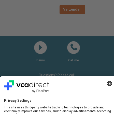
Demo
Call me
Questions? Please call:
+31(0)85 0719 500
or send us an email
LinkedIn