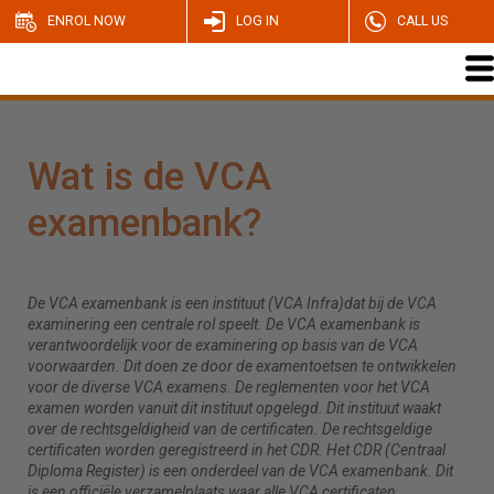
ENROL NOW
LOG IN
CALL US
Wat is de VCA
examenbank?
De VCA examenbank is een instituut (VCA Infra)dat bij de VCA
examinering een centrale rol speelt. De VCA examenbank is
verantwoordelijk voor de examinering op basis van de VCA
voorwaarden. Dit doen ze door de examentoetsen te ontwikkelen
voor de diverse VCA examens. De reglementen voor het VCA
examen worden vanuit dit instituut opgelegd. Dit instituut waakt
over de rechtsgeldigheid van de certificaten. De rechtsgeldige
certificaten worden geregistreerd in het CDR. Het CDR (Centraal
Diploma Register) is een onderdeel van de VCA examenbank. Dit
is een officiële verzamelplaats waar alle VCA certificaten