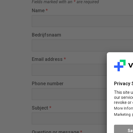
Fields marked with an
*
are required
Name
*
Bedrijfsnaam
Email address
*
Phone number
Subject
*
Question or message
*