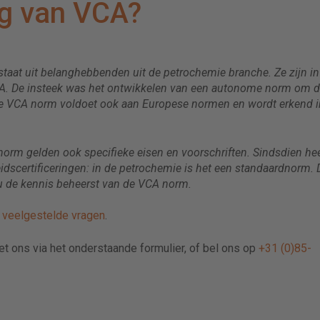
ng van VCA?
staat uit belanghebbenden uit de petrochemie branche. Ze zijn i
CA. De insteek was het ontwikkelen van een autonome norm om 
 De VCA norm voldoet ook aan Europese normen en wordt erkend i
norm gelden ook specifieke eisen en voorschriften. Sindsdien he
eidscertificeringen: in de petrochemie is het een standaardnorm.
u de kennis beheerst van de VCA norm.
e
veelgestelde vragen
.
met ons via het onderstaande formulier, of bel ons op
+31 (0)85-