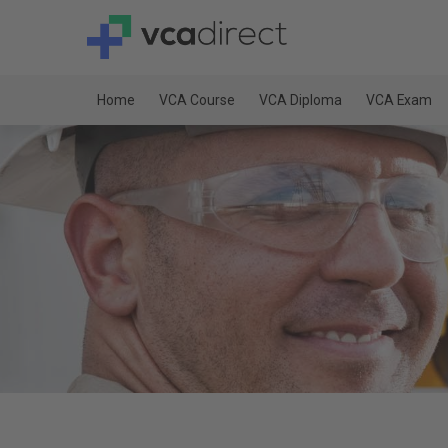
Home
VCA Course
VCA Diploma
VCA Exam