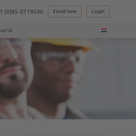
1 (0)85-0719500
Enroll now
Login
out Us