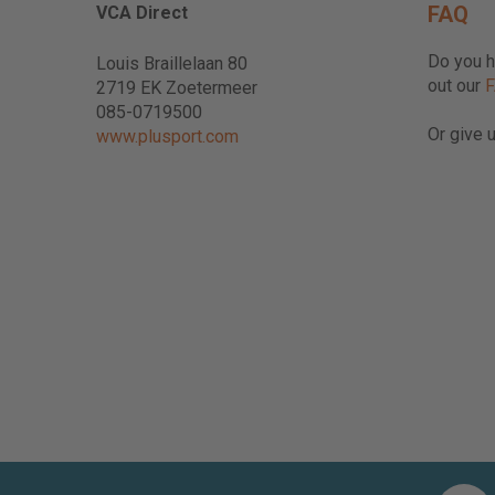
FAQ
VCA Direct
Do you h
Louis Braillelaan 80
out our
2719 EK Zoetermeer
085-0719500
Or give u
www.plusport.com