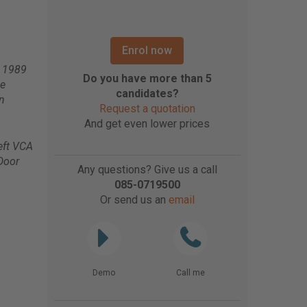
Enrol now
n 1989
Do you have more than 5
de
candidates?
n
Request a quotation
And get even lower prices
eft VCA
 Door
Any questions? Give us a call
085-0719500
Or send us an
email
Demo
Call me