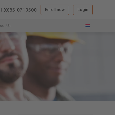
1 (0)85-0719500
Enroll now
Login
out Us