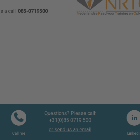
s a call:
085-0719500
Questions? Please call:
+31(0)85 0719 500
or send us an email
Call me
LinkedI