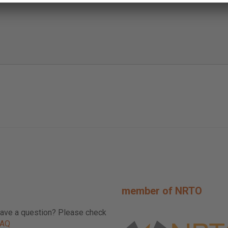
member of NRTO
ave a question? Please check
FAQ