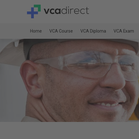
Home
VCA Course
VCA Diploma
VCA Exam