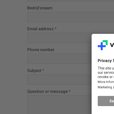
Bedrijfsnaam
Email address
*
Phone number
Subject
*
Question or message
*