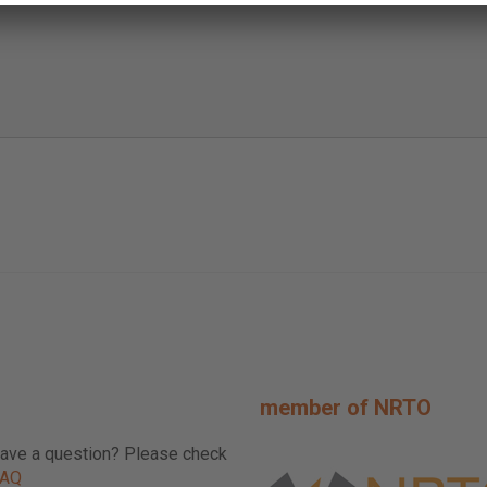
member of NRTO
ave a question? Please check
FAQ