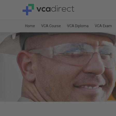
Home
VCA Course
VCA Diploma
VCA Exam