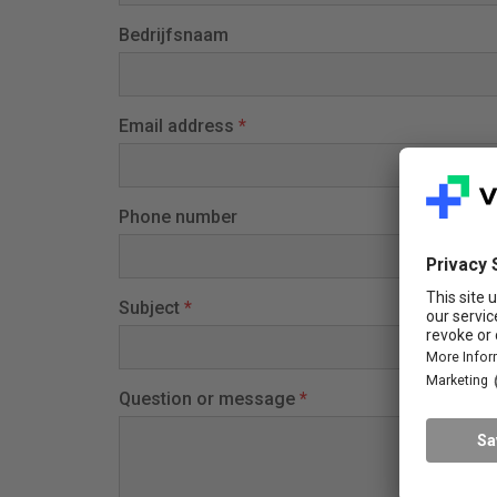
Bedrijfsnaam
Email address
*
Phone number
Subject
*
Question or message
*