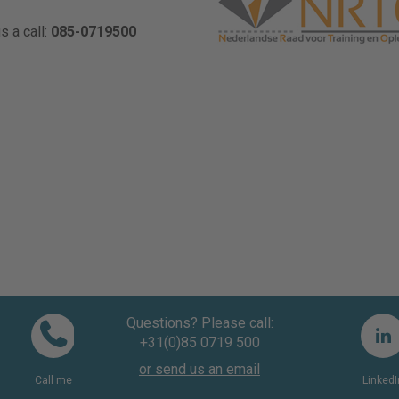
s a call:
085-0719500
Questions? Please call:
+31(0)85 0719 500
or send us an email
Call me
LinkedI