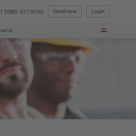
1 (0)85-0719500
Enroll now
Login
out Us