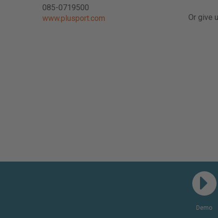
085-0719500
Or give u
www.plusport.com
Demo