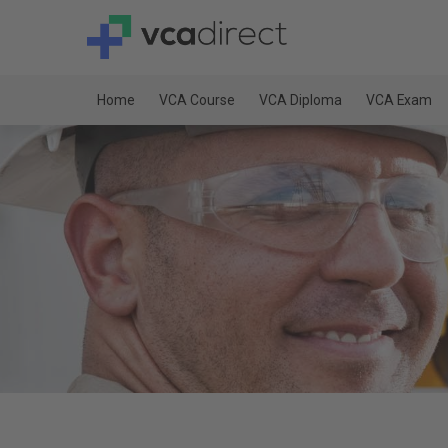
Home
VCA Course
VCA Diploma
VCA Exam