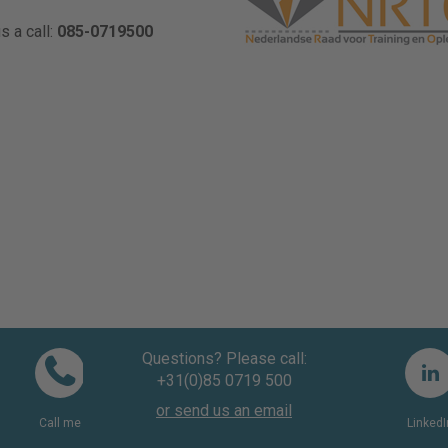
s a call:
085-0719500
Questions? Please call:
+31(0)85 0719 500
or send us an email
Call me
LinkedI