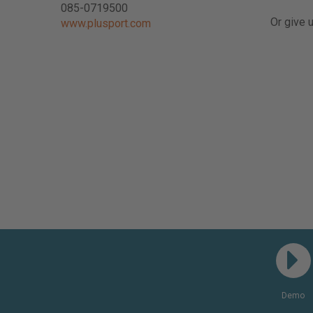
085-0719500
Or give u
www.plusport.com
Demo