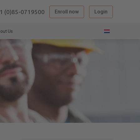
1 (0)85-0719500
Enroll now
Login
out Us