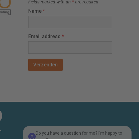
Fields marked with an
*
are required
Name
*
Email address
*
n
Do you have a question for me? I'm happy to