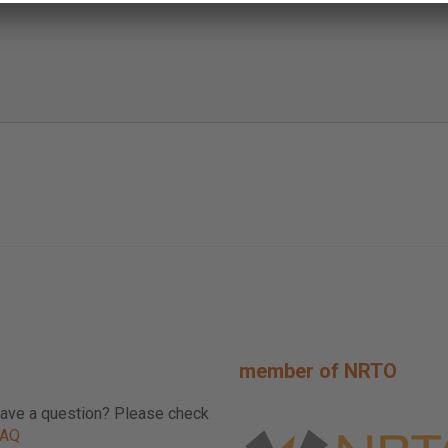
member of NRTO
ave a question? Please check
FAQ