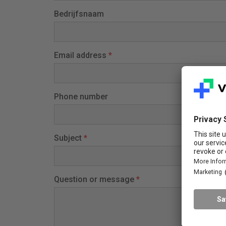
Bedrijfsnaam
Email address
*
Phone number
Subject
*
Question or message
*